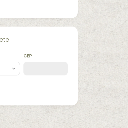
rete
CEP