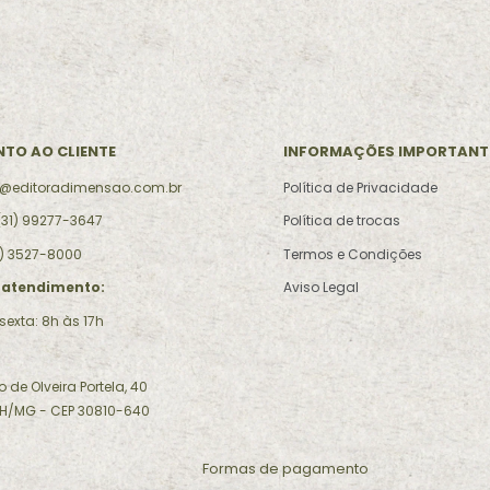
TO AO CLIENTE
INFORMAÇÕES IMPORTANT
a@editoradimensao.com.br
Política de Privacidade
31) 99277-3647
Política de trocas
1) 3527-8000
Termos e Condições
 atendimento:
Aviso Legal
exta: 8h às 17h
de Olveira Portela, 40
BH/MG - CEP 30810-640
Formas de pagamento